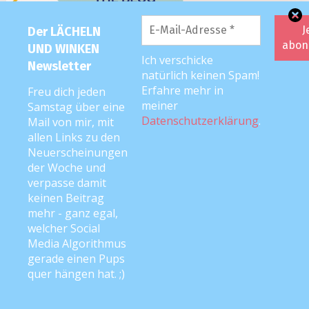
Der LÄCHELN
UND WINKEN
Ich verschicke
Newsletter
natürlich keinen Spam!
Erfahre mehr in
Freu dich jeden
meiner
Samstag über eine
Datenschutzerklärung
.
Mail von mir, mit
allen Links zu den
Neuerscheinungen
der Woche und
verpasse damit
keinen Beitrag
mehr - ganz egal,
welcher Social
Media Algorithmus
2026 editorial
|
Editorial Pro by
Mystery Themes
. Texte & Bilder
gerade einen Pups
Copyright © Anke Neckar
quer hängen hat. ;)
Kontakt
Impressum
Datenschutz
Disclaimer
Cookie-Richtlinie