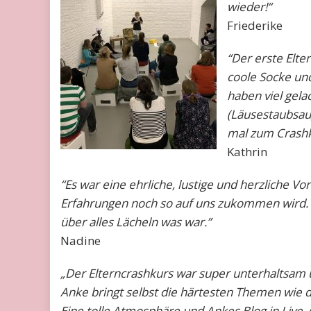
wieder!“
Friederike
“Der erste Elter
coole Socke und
haben viel gela
(Läusestaubsau
mal zum Crashk
Kathrin
“Es war eine ehrliche, lustige und herzliche V
Erfahrungen noch so auf uns zukommen wird. 
über alles Lächeln was war.”
Nadine
„Der Elterncrashkurs war super unterhaltsam u
Anke bringt selbst die härtesten Themen wie 
Eine tolle Atmosphäre und Ankes Blog in Live, 