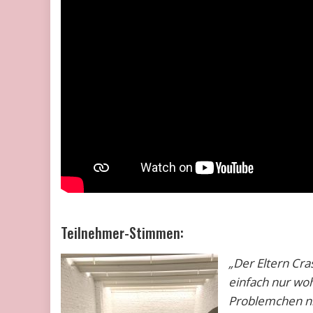
Teilnehmer-Stimmen:
„Der Eltern Cr
einfach nur woh
Problemchen ni