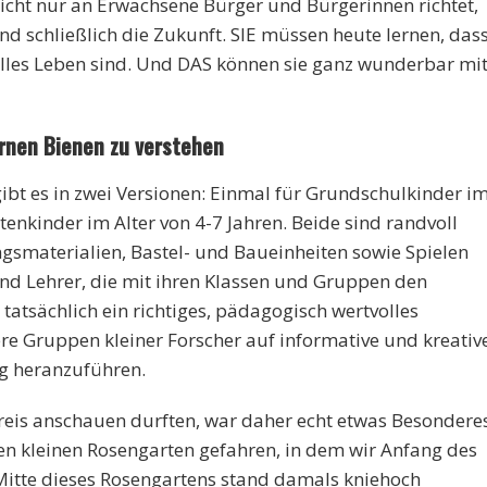
r nicht nur an Erwachsene Bürger und Bürgerinnen richtet,
nd schließlich die Zukunft. SIE müssen heute lernen, das
lles Leben sind. Und DAS können sie ganz wunderbar mi
ernen Bienen zu verstehen
ibt es in zwei Versionen: Einmal für Grundschulkinder i
tenkinder im Alter von 4-7 Jahren. Beide sind randvoll
gsmaterialien, Bastel- und Baueinheiten sowie Spielen
nd Lehrer, die mit ihren Klassen und Gruppen den
 tatsächlich ein richtiges, pädagogisch wertvolles
re Gruppen kleiner Forscher auf informative und kreativ
ng heranzuführen.
Kreis anschauen durften, war daher echt etwas Besondere
en kleinen Rosengarten gefahren, in dem wir Anfang des
Mitte dieses Rosengartens stand damals kniehoch