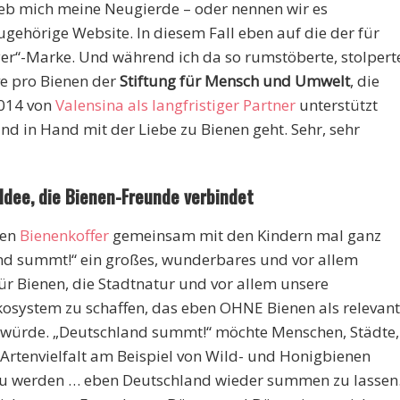
ieb mich meine Neugierde – oder nennen wir es
ugehörige Website. In diesem Fall eben auf die der für
er“-Marke. Und während ich da so rumstöberte, stolpert
ive pro Bienen der
Stiftung für Mensch und Umwelt
, die
 2014 von
Valensina als langfristiger Partner
unterstützt
and in Hand mit der Liebe zu Bienen geht. Sehr, sehr
Idee, die Bienen-Freunde verbindet
den
Bienenkoffer
gemeinsam mit den Kindern mal ganz
nd summt!“ ein großes, wunderbares und vor allem
ür Bienen, die Stadtnatur und vor allem unsere
osystem zu schaffen, das eben OHNE Bienen als relevan
n würde. „Deutschland summt!“ möchte Menschen, Städte,
rtenvielfalt am Beispiel von Wild- und Honigbienen
v zu werden … eben Deutschland wieder summen zu lassen