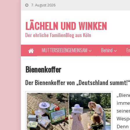
7. August 2026
LÄCHELN UND WINKEN
Der ehrliche FamilienBlog aus Köln
MUTTERSEELENGEMEINSAM
Behind
E
Bienenkoffer
Der Bienenkoffer von „Deutschland summt!“ 
„Bien
immer
seine
Wespe
Denn 