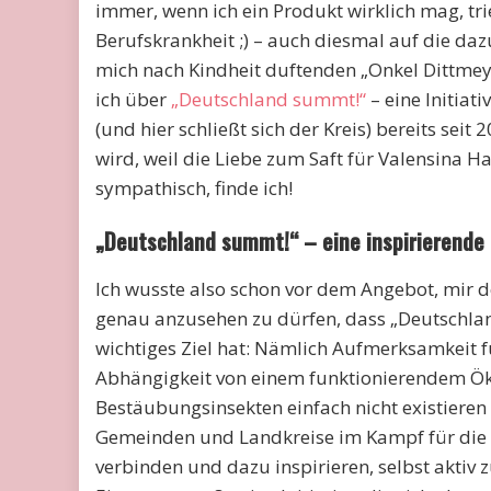
immer, wenn ich ein Produkt wirklich mag, tr
Berufskrankheit ;) – auch diesmal auf die daz
mich nach Kindheit duftenden „Onkel Dittmey
ich über
„Deutschland summt!“
­– eine Initiat
(und hier schließt sich der Kreis) bereits seit
wird, weil die Liebe zum Saft für Valensina H
sympathisch, finde ich!
„Deutschland summt!“ – eine inspirierende 
Ich wusste also schon vor dem Angebot, mir 
genau anzusehen zu dürfen, dass „Deutschla
wichtiges Ziel hat: Nämlich Aufmerksamkeit f
Abhängigkeit von einem funktionierendem Ök
Bestäubungsinsekten einfach nicht existiere
Gemeinden und Landkreise im Kampf für die A
verbinden und dazu inspirieren, selbst akti