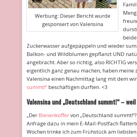
Famil
Menge
Werbung: Dieser Bericht wurde
freun
gesponsert von Valensina
durst
beide
Zuckerwasser aufgepäppeln und wieder summ-
Balkon- und Wildblumen gepflanzt UND natür
angebracht. Aber so richtig, also RICHTIG v
eigentlich ganz genau machen, haben meine z
Valensina einen Nachmittag lang mit dem wirk
summt!“
beschäftigen durften. <3
Valensina und „Deutschland summt!“ –
weil
„Der
Bienenkoffer
von „Deutschland summt!“?! 
Anfrage dazu in mein E-Mail-Postfach flatterte
Wochen trinke ich zum Frühstück am liebsten