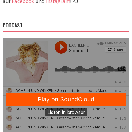
auf
Facebook
und
Instagram
! <3
PODCAST