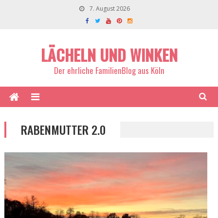
7. August 2026
LÄCHELN UND WINKEN
Der ehrliche FamilienBlog aus Köln
RABENMUTTER 2.0