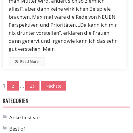
man Mutter wird, ändert sich so ziemlich
alles!“, aber dann keine wirklichen Beispiele
brächten. Maximal wäre die Rede von NEUEN
Perspektiven und Prioritäten. „Da kann ich mir
nix drunter vorstellen“, erklären die Frauen
dann genervt und irgendwie kann ich das sehr
gut verstehen. Mein
Read More
Seitennummerierung
1
…
2
25
Nächste
der
KATEGORIEN
Beiträge
Anke liest vor
Best of