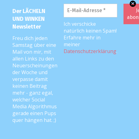
Franzi mit Marcel und Anthaeus aus
Der LÄCHELN
Lübeck
UND WINKEN
Ich verschicke
Newsletter
Antworten
natürlich keinen Spam!
Erfahre mehr in
Freu dich jeden
meiner
Samstag über eine
Datenschutzerklärung
.
Mail von mir, mit
Anke
23. November 2017 um 16:24 Uhr
allen Links zu den
Neuerscheinungen
Ich bin auch immernoch mächtig
der Woche und
begeistert! ?
verpasse damit
keinen Beitrag
mehr - ganz egal,
Antworten
welcher Social
Media Algorithmus
gerade einen Pups
KATEGORIEN
quer hängen hat. ;)
Anke liest vor