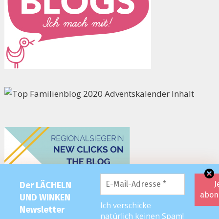
Der LÄCHELN
UND WINKEN
Ich verschicke
Newsletter
natürlich keinen Spam!