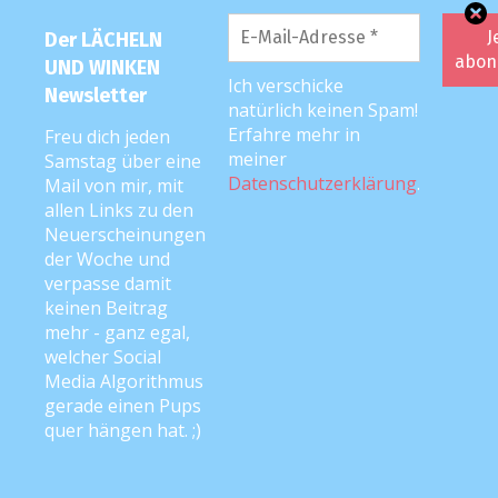
Schwangerschaftstagebuch
Der LÄCHELN
Spiele- und DIY-Tipps
UND WINKEN
Ich verschicke
Newsletter
Tipps & Tricks
natürlich keinen Spam!
Erfahre mehr in
Freu dich jeden
Videos
meiner
Samstag über eine
Datenschutzerklärung
.
Mail von mir, mit
Werbung
allen Links zu den
Wochenende in Bildern
Neuerscheinungen
der Woche und
verpasse damit
keinen Beitrag
LUW-NEWSLETTER
mehr - ganz egal,
welcher Social
Media Algorithmus
E-Mail
*
gerade einen Pups
quer hängen hat. ;)
Mit dem LUW-Newsletter informiere ich dich