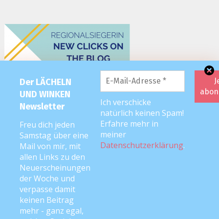
Der LÄCHELN
UND WINKEN
Ich verschicke
Newsletter
natürlich keinen Spam!
Erfahre mehr in
Freu dich jeden
meiner
Samstag über eine
Datenschutzerklärung
.
Mail von mir, mit
allen Links zu den
Neuerscheinungen
der Woche und
verpasse damit
keinen Beitrag
mehr - ganz egal,