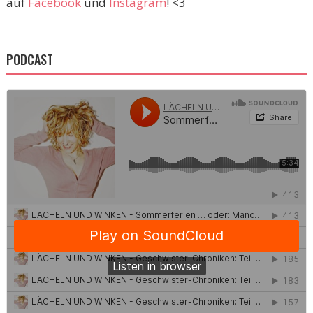
auf
Facebook
und
Instagram
! <3
PODCAST