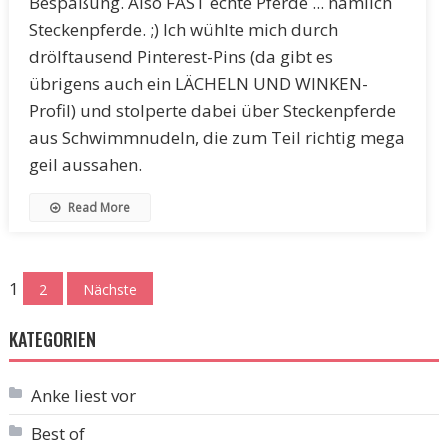
Bespaßung. Also FAST echte Pferde ... nämlich
Steckenpferde. ;) Ich wühlte mich durch
drölftausend Pinterest-Pins (da gibt es
übrigens auch ein LÄCHELN UND WINKEN-
Profil) und stolperte dabei über Steckenpferde
aus Schwimmnudeln, die zum Teil richtig mega
geil aussahen.
Read More
Seitennummerierung
1
2
Nächste
der
KATEGORIEN
Beiträge
Anke liest vor
Best of