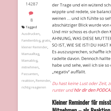
14287
der Trage und ein wütend schr
wippte und redete, sie balanc
weinen … und ich fühlte so seh
8
abschätziger Blick wurde von 
Tagged
Und mir schoss es durch den
Ausdrucken
,
AHNUNG, WAS DIESE MUTTE
Familienblog
,
gratis
,
SO IST, WIE SIE IST! DU HAST
kleiner Reminder
,
Es auszusprechen, schaffte i
Mamaalltag
,
radelte davon. Dennoch hallte 
Mamablog
,
habe und sehe, weil ich sie so
mitnehmen
,
„negativ“ auffällt.
Passanten
,
reaktion
,
Reminder
,
Du hast keine Lust oder Zeit, 
richtig reagieren
runter und
hör dir den PODCA
Kleiner Reminder für miss
Mitnehmen – als Reaktion