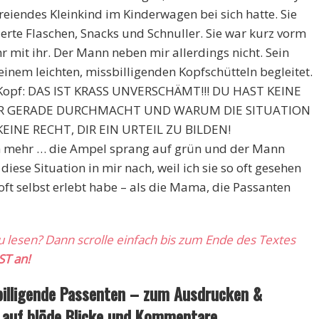
eiendes Kleinkind im Kinderwagen bei sich hatte. Sie
ierte Flaschen, Snacks und Schnuller. Sie war kurz vorm
r mit ihr. Der Mann neben mir allerdings nicht. Sein
einem leichten, missbilligenden Kopfschütteln begleitet.
 Kopf: DAS IST KRASS UNVERSCHÄMT!!! DU HAST KEINE
R GERADE DURCHMACHT UND WARUM DIE SITUATION
 KEINE RECHT, DIR EIN URTEIL ZU BILDEN!
ch mehr … die Ampel sprang auf grün und der Mann
diese Situation in mir nach, weil ich sie so oft gesehen
 oft selbst erlebt habe – als die Mama, die Passanten
zu lesen? Dann scrolle einfach bis zum Ende des Textes
ST an!
billigende Passenten – zum Ausdrucken &
 auf blöde Blicke und Kommentare