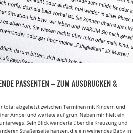
GENDE PASSENTEN – ZUM AUSDRUCKEN &
er total abgehetzt zwischen Terminen mit Kindern und
iner Ampel und wartete auf grün. Neben mir hielt ein
nterwegs. Sein Blick wanderte über die Kreuzung und
 anderen Straßenseite hängen, die ein weinendes Baby in