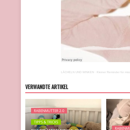
LÄCHELN UND WINKEN
·
Kleiner Reminder für mi
VERWANDTE ARTIKEL
RABENMUTTER 2.0
TIPPS & TRICKS
RABENMU