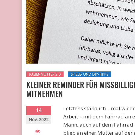
RABENMUTTER 2.0
SPIELE- UND DIY-TIPPS
KLEINER REMINDER FÜR MISSBILLI
MITNEHMEN
Letztens stand ich – mal wied
14
Arbeit – mit dem Fahrrad an e
Nov. 2022
Mann, auch auf dem Fahrrad u
blieb an einer Mutter auf der