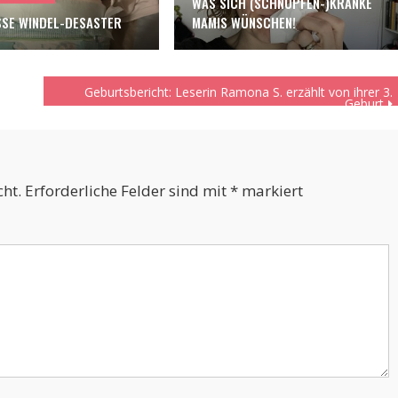
WAS SICH (SCHNUPFEN-)KRANKE
SE WINDEL-DESASTER
MAMIS WÜNSCHEN!
Geburtsbericht: Leserin Ramona S. erzählt von ihrer 3.
Geburt
cht.
Erforderliche Felder sind mit
*
markiert