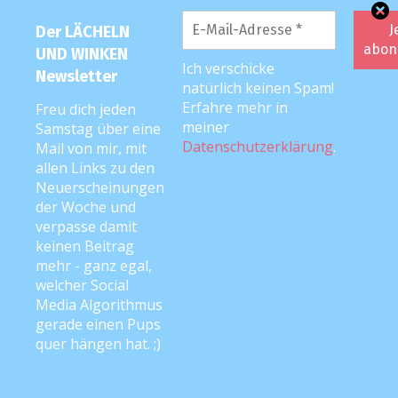
Der LÄCHELN
UND WINKEN
Ich verschicke
Newsletter
Marcus
natürlich keinen Spam!
2. Februar 2020 um 10:39 Uhr
Erfahre mehr in
Freu dich jeden
meiner
Samstag über eine
Wir hätten gern ein Scout Genius
Datenschutzerklärung
.
Mail von mir, mit
Schulranzen-Set Heroes, das wäre toll
allen Links zu den
Neuerscheinungen
der Woche und
verpasse damit
keinen Beitrag
Sanli
2. Februar 2020 um 9:09 Uhr
mehr - ganz egal,
welcher Social
Vielen Dank für die Möglichkeit der
Media Algorithmus
Teilnahme, meine Tochter würde sich
gerade einen Pups
riesig freuen über den cherry reden ???
quer hängen hat. ;)