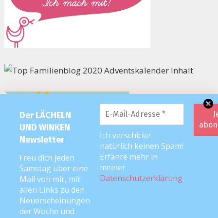
Der LÄCHELN
UND WINKEN
Ich verschicke
Newsletter
natürlich keinen Spam!
Erfahre mehr in
Freu dich jeden
meiner
Samstag über eine
Datenschutzerklärung
.
Mail von mir, mit
allen Links zu den
Neuerscheinungen
der Woche und