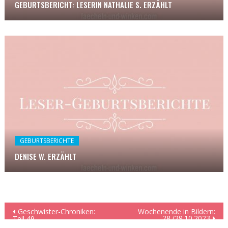
GEBURTSBERICHT: LESERIN NATHALIE S. ERZÄHLT
GEBURTSBERICHTE
DENISE W. ERZÄHLT
Beitragsnavigation
Geschwister-Chroniken:
Wochenende in Bildern:
28./29.10.2023
Teil 49