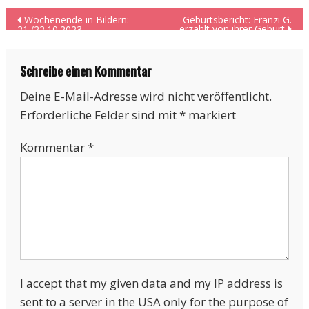
Beitragsnavigation
Wochenende in Bildern:
Geburtsbericht: Franzi G.
erzählt von ihrer Geburt
21./22.10.2023
Schreibe einen Kommentar
Deine E-Mail-Adresse wird nicht veröffentlicht.
Erforderliche Felder sind mit
*
markiert
Kommentar
*
I accept that my given data and my IP address is
sent to a server in the USA only for the purpose of