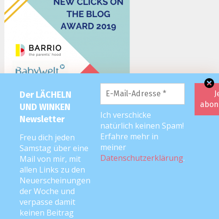
Der LÄCHELN
UND WINKEN
Ich verschicke
Newsletter
natürlich keinen Spam!
Erfahre mehr in
Freu dich jeden
meiner
Samstag über eine
Datenschutzerklärung
.
Mail von mir, mit
allen Links zu den
Neuerscheinungen
der Woche und
2026 editorial
|
Editorial Pro by
Mystery Themes
. Texte & Bilder
verpasse damit
Copyright © Anke Neckar
keinen Beitrag
Kontakt
Impressum
Datenschutz
Disclaimer