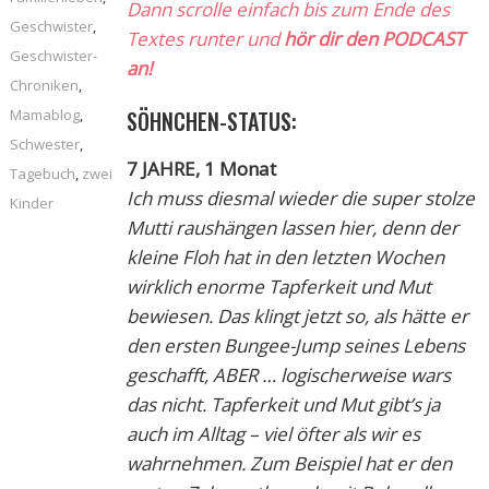
Dann scrolle einfach bis zum Ende des
Geschwister
,
Textes runter und
hör dir den PODCAST
Geschwister-
an!
Chroniken
,
Mamablog
,
SÖHNCHEN-STATUS:
Schwester
,
7 JAHRE, 1 Monat
Tagebuch
,
zwei
Ich muss diesmal wieder die super stolze
Kinder
Mutti raushängen lassen hier, denn der
kleine Floh hat in den letzten Wochen
wirklich enorme Tapferkeit und Mut
bewiesen. Das klingt jetzt so, als hätte er
den ersten Bungee-Jump seines Lebens
geschafft, ABER … logischerweise wars
das nicht. Tapferkeit und Mut gibt’s ja
auch im Alltag – viel öfter als wir es
wahrnehmen. Zum Beispiel hat er den