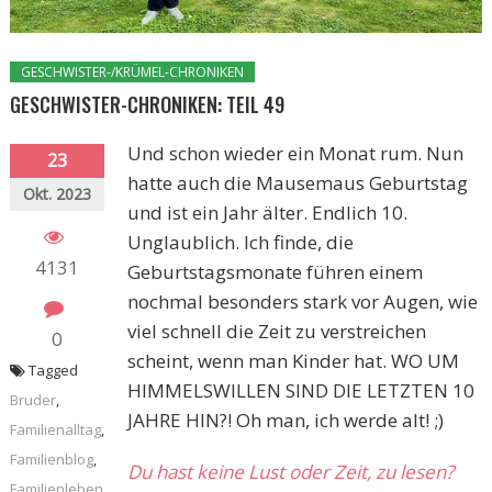
GESCHWISTER-/KRÜMEL-CHRONIKEN
GESCHWISTER-CHRONIKEN: TEIL 49
Und schon wieder ein Monat rum. Nun
23
hatte auch die Mausemaus Geburtstag
Okt. 2023
und ist ein Jahr älter. Endlich 10.
Unglaublich. Ich finde, die
4131
Geburtstagsmonate führen einem
nochmal besonders stark vor Augen, wie
viel schnell die Zeit zu verstreichen
0
scheint, wenn man Kinder hat. WO UM
Tagged
HIMMELSWILLEN SIND DIE LETZTEN 10
Bruder
,
JAHRE HIN?! Oh man, ich werde alt! ;)
Familienalltag
,
Familienblog
,
Du hast keine Lust oder Zeit, zu lesen?
Familienleben
,