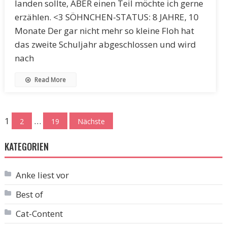
landen sollte, ABER einen Teil möchte ich gerne
erzählen. <3 SÖHNCHEN-STATUS: 8 JAHRE, 10
Monate Der gar nicht mehr so kleine Floh hat
das zweite Schuljahr abgeschlossen und wird
nach
Read More
Seitennummerierung
1
…
2
19
Nächste
der
KATEGORIEN
Beiträge
Anke liest vor
Best of
Cat-Content