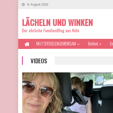
8. August 2026
LÄCHELN UND WINKEN
Der ehrliche FamilienBlog aus Köln
MUTTERSEELENGEMEINSAM
Behind
E
VIDEOS