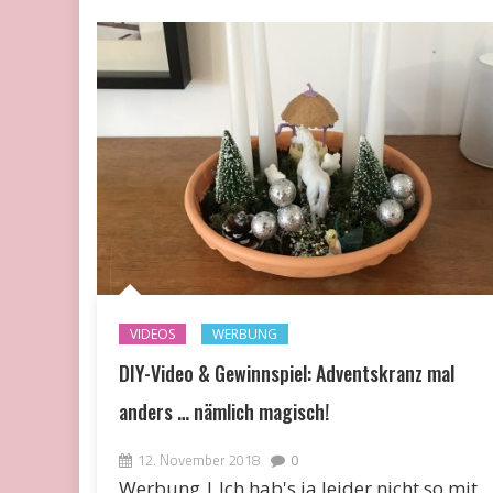
VIDEOS
WERBUNG
DIY-Video & Gewinnspiel: Adventskranz mal
anders … nämlich magisch!
12. November 2018
0
Werbung | Ich hab's ja leider nicht so mit