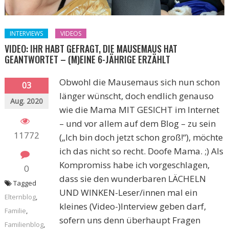
INTERVIEWS
VIDEOS
VIDEO: IHR HABT GEFRAGT, DIE MAUSEMAUS HAT
GEANTWORTET – (M)EINE 6-JÄHRIGE ERZÄHLT
Obwohl die Mausemaus sich nun schon
03
länger wünscht, doch endlich genauso
Aug. 2020
wie die Mama MIT GESICHT im Internet
– und vor allem auf dem Blog – zu sein
11772
(„Ich bin doch jetzt schon groß!“), möchte
ich das nicht so recht. Doofe Mama. ;) Als
Kompromiss habe ich vorgeschlagen,
0
dass sie den wunderbaren LÄCHELN
Tagged
UND WINKEN-Leser/innen mal ein
Elternblog
,
kleines (Video-)Interview geben darf,
Familie
,
sofern uns denn überhaupt Fragen
Familienblog
,