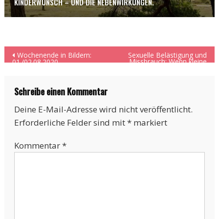
KINDERWUNSCH – UND DIE NEBENWIRKUNGEN.
Beitragsnavigation
Wochenende in Bildern:
Sexuelle Belästigung und
Missbrauch: Wenn kleine
01./02.08.2020
Herzen leise brechen.
Schreibe einen Kommentar
Deine E-Mail-Adresse wird nicht veröffentlicht.
Erforderliche Felder sind mit
*
markiert
Kommentar
*