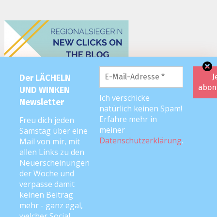
Der LÄCHELN
UND WINKEN
Ich verschicke
Newsletter
natürlich keinen Spam!
Erfahre mehr in
Freu dich jeden
meiner
Samstag über eine
Datenschutzerklärung
.
Mail von mir, mit
allen Links zu den
Neuerscheinungen
der Woche und
verpasse damit
keinen Beitrag
mehr - ganz egal,
welcher Social