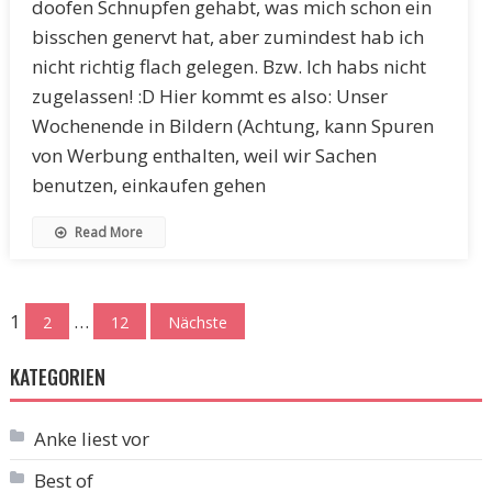
doofen Schnupfen gehabt, was mich schon ein
bisschen genervt hat, aber zumindest hab ich
nicht richtig flach gelegen. Bzw. Ich habs nicht
zugelassen! :D Hier kommt es also: Unser
Wochenende in Bildern (Achtung, kann Spuren
von Werbung enthalten, weil wir Sachen
benutzen, einkaufen gehen
Read More
Seitennummerierung
1
…
2
12
Nächste
der
KATEGORIEN
Beiträge
Anke liest vor
Best of