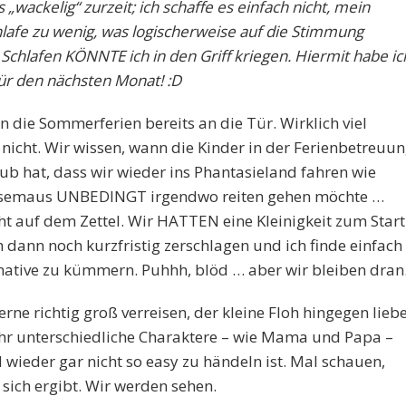
„wackelig“ zurzeit; ich schaffe es einfach nicht, mein
afe zu wenig, was logischerweise auf die Stimmung
Schlafen KÖNNTE ich in den Griff kriegen. Hiermit habe ic
für den nächsten Monat! :D
n die Sommerferien bereits an die Tür. Wirklich viel
 nicht. Wir wissen, wann die Kinder in der Ferienbetreuu
b hat, dass wir wieder ins Phantasieland fahren wie
ausemaus UNBEDINGT irgendwo reiten gehen möchte …
t auf dem Zettel. Wir HATTEN eine Kleinigkeit zum Start
ch dann noch kurzfristig zerschlagen und ich finde einfach
rnative zu kümmern. Puhhh, blöd … aber wir bleiben dran
e richtig groß verreisen, der kleine Floh hingegen lieb
 sehr unterschiedliche Charaktere – wie Mama und Papa –
d wieder gar nicht so easy zu händeln ist. Mal schauen,
 sich ergibt. Wir werden sehen.