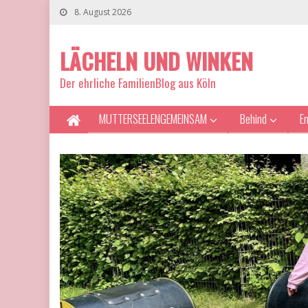
8. August 2026
LÄCHELN UND WINKEN
Der ehrliche FamilienBlog aus Köln
MUTTERSEELENGEMEINSAM
Behind
E