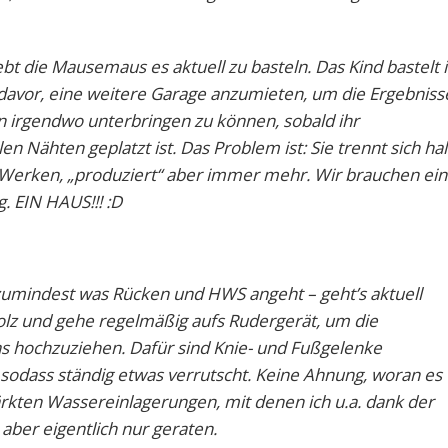
t die Mausemaus es aktuell zu basteln. Das Kind bastelt 
z davor, eine weitere Garage anzumieten, um die Ergebniss
n irgendwo unterbringen zu können, sobald ihr
n Nähten geplatzt ist. Das Problem ist: Sie trennt sich hal
 Werken, „produziert“ aber immer mehr. Wir brauchen ei
 EIN HAUS!!! :D
 zumindest was Rücken und HWS angeht – geht’s aktuell
Holz und gehe regelmäßig aufs Rudergerät, um die
s hochzuziehen. Dafür sind Knie- und Fußgelenke
odass ständig etwas verrutscht. Keine Ahnung, woran es
ärkten Wassereinlagerungen, mit denen ich u.a. dank der
 aber eigentlich nur geraten.