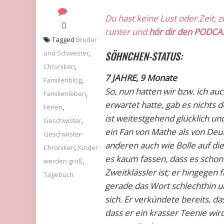
Du hast keine Lust oder Zeit, 
0
runter und
hör dir den PODCA
Tagged
Bruder
und Schwester
,
SÖHNCHEN-STATUS:
Chroniken
,
7 JAHRE, 9 Monate
Familienblog
,
So, nun hatten wir bzw. ich a
Familienleben
,
erwartet hatte, gab es nichts 
Ferien
,
ist weitestgehend glücklich un
Geschwister
,
ein Fan von Mathe als von Deut
Geschwister-
anderen auch wie Bolle auf die
Chroniken
,
Kinder
es kaum fassen, dass es scho
werden groß
,
Zweitklässler ist; er hingegen f
Tagebuch
gerade das Wort schlechthin un
sich. Er verkündete bereits, da
dass er ein krasser Teenie wird