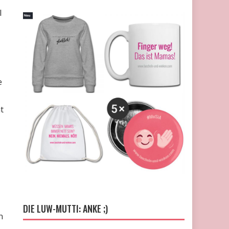
l
e
t
DIE LUW-MUTTI: ANKE ;)
n