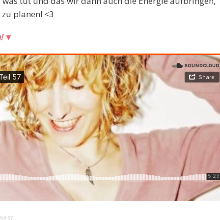
l was tut und das wir dann auch die Energie aufbringen,
zu planen! <3
n!
▼
eil 57