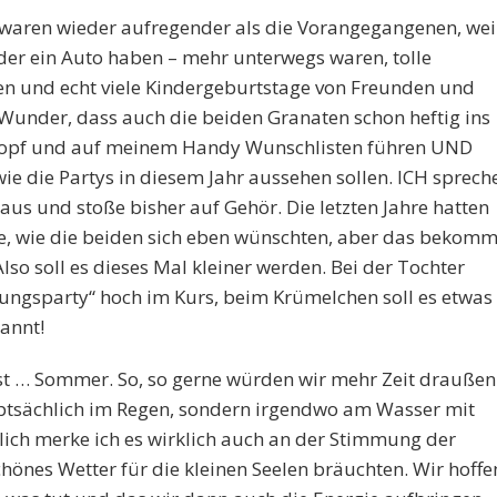
s waren wieder aufregender als die Vorangegangenen, wei
eder ein Auto haben – mehr unterwegs waren, tolle
n und echt viele Kindergeburtstage von Freunden und
Wunder, dass auch die beiden Granaten schon heftig ins
Kopf und auf meinem Handy Wunschlisten führen UND
ie die Partys in diesem Jahr aussehen sollen. ICH sprech
aus und stoße bisher auf Gehör. Die letzten Jahre hatten
te, wie die beiden sich eben wünschten, aber das bekomm
so soll es dieses Mal kleiner werden. Bei der Tochter
tungsparty“ hoch im Kurs, beim Krümelchen soll es etwas
pannt!
ist … Sommer. So, so gerne würden wir mehr Zeit draußen
auptsächlich im Regen, sondern irgendwo am Wasser mit
lich merke ich es wirklich auch an der Stimmung der
chönes Wetter für die kleinen Seelen bräuchten. Wir hoffe