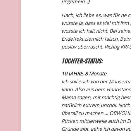
ungemein. ;)
Hach, ich liebe es, was für ne 
wusste ja, dass es viel mit ih
wusste ich halt nicht. Bei sein
Endeffekt ziemlich falsch. Bei
positiv überrascht. Richtig KRAS
TOCHTER-STATUS:
10 JAHRE
, 8 Monate
Ich soll euch von der Mausema
kann. Also aus dem Handstand r
Mama sagen, mit mächtig besor
natürlich extrem uncool. Noch 
überall zu machen … OBWOHL ic
Rücken mittlerweile auch im E
Gründe gibt, gehe ich davon a