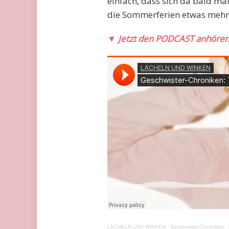
einfach, dass sich da bald ma
die Sommerferien etwas mehr 
▼
Jetzt den PODCAST anhöre
LÄCHELN UND WINKEN
·
Geschwister-Chroniken: T