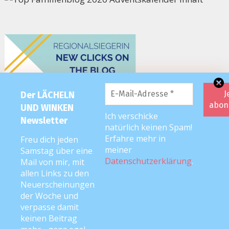
Der LÄCHELN
UND WINKEN
Ich verschicke
Newsletter
natürlich keinen Spam!
Erfahre mehr in
Freu dich jeden
meiner
Samstag über eine
Datenschutzerklärung
.
Mail von mir, mit
allen Links zu den
Neuerscheinungen
der Woche und
verpasse damit
keinen Beitrag