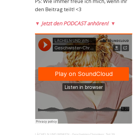
PS: Wie immer freue ich mich, wenn ihr
den Beitrag teilt! <3
▼
Jetzt den PODCAST anhören!
▼
LÄCHELN UND WINKEN
·
Geschwister-Chroniken: Teil 39