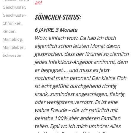
an!
Geschwister
,
Geschwister-
SÖHNCHEN-STATUS:
Chroniken
,
6 JAHRE, 3 Monate
Kinder
,
Wow, einfach wow. Da hab ich doch
Mamablog
,
eigentlich schon letzten Monat davon
Mamaleben
,
gesprochen, dass der Krümel so ziemlich
Schwester
jedes Infektions-Angebot annimmt, dem
er begegnet … und muss es jetzt
nochmal mehr betonen! Der kleine Floh
ist echt gefühlt durchgehend richtig
krank, zumindest angeschlagen, fiebrig
oder wenigstens verrotzt. Es ist eine
wahre Freude – die wir natürlich mit
beinahe 100% aller anderen Familien
teilen. Egal wo ich mich umhöre: Alles