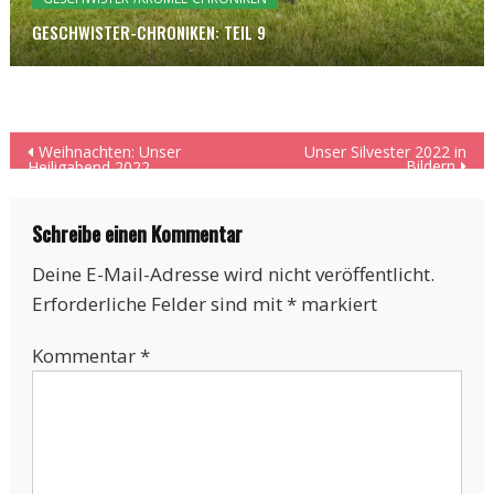
GESCHWISTER-CHRONIKEN: TEIL 9
Beitragsnavigation
Weihnachten: Unser
Unser Silvester 2022 in
Bildern
Heiligabend 2022
Schreibe einen Kommentar
Deine E-Mail-Adresse wird nicht veröffentlicht.
Erforderliche Felder sind mit
*
markiert
Kommentar
*