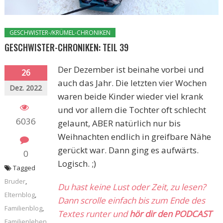
GESCHWISTER-/KRÜMEL-CHRONIKEN
GESCHWISTER-CHRONIKEN: TEIL 39
Der Dezember ist beinahe vorbei und
26
auch das Jahr. Die letzten vier Wochen
Dez. 2022
waren beide Kinder wieder viel krank
und vor allem die Tochter oft schlecht
6036
gelaunt, ABER natürlich nur bis
Weihnachten endlich in greifbare Nähe
gerückt war. Dann ging es aufwärts.
0
Logisch. ;)
Tagged
Bruder
,
Du hast keine Lust oder Zeit, zu lesen?
Elternblog
,
Dann scrolle einfach bis zum Ende des
Familienblog
,
Textes runter und
hör dir den PODCAST
Familienleben
,