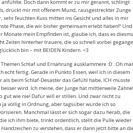
d anfühlte. Doch dann kommt er zu mir gerannt, schlingt
, drückt mir mit offenem Mund, rausgestreckter Zunge
, sehr feuchten Kuss mitten ins Gesicht und alles in mir
hönste Phase, die wir bisher gemeinsam erlebt haben!“ Und
er Monate mein Empfinden ist, glaube ich, dass es diesm
cht Zeiten hinterher trauere, die so schnell vorbei gegang
lücklich bin – mit BEIDEN Kindern. <3
e Themen Schlaf und Ernährung ausklammere :D . Oh ma
 echt fertig. Gerade in Punkto Essen, weil ich in diesem
r als beim Schlaf-Desaster das Gefühl habe, ICH müsste
 besser wird. Ich meine, der Junge hat mittlerweile Zähne
gut wie nie! Dafür will er stillen. Und zwar nicht zu
 ja völlig in Ordnung, aber tagsüber würde ich so
orisieren. Manchmal lässt er sich sogar dazu herab, die
 ich ihm biete, trinkt ordentlich, stellt die Pulle wieder
 Handzeichen zu verstehen, dass er dann jetzt bitte an di