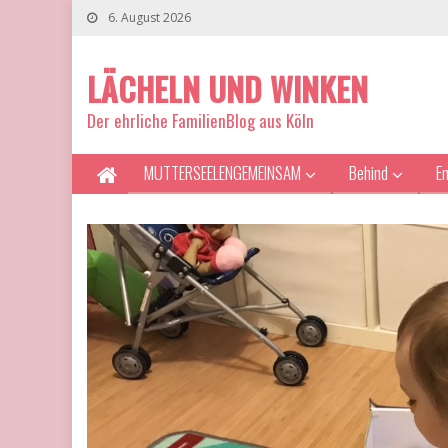
6. August 2026
LÄCHELN UND WINKEN
Der ehrliche FamilienBlog aus Köln
MUTTERSEELENGEMEINSAM
Behind
E