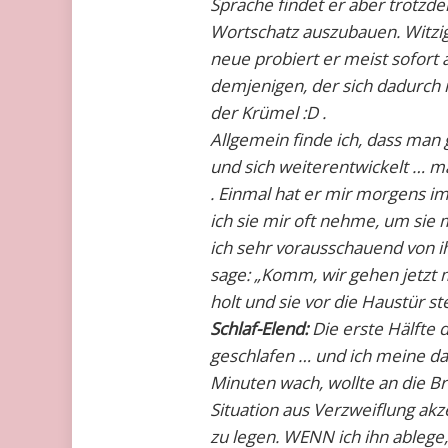
Sprache findet er aber trotzde
Wortschatz auszubauen. Witzi
neue probiert er meist sofor
demjenigen, der sich dadurch na
der Krümel :D .
Allgemein finde ich, dass man 
und sich weiterentwickelt … m
. Einmal hat er mir morgens i
ich sie mir oft nehme, um sie 
ich sehr vorausschauend von i
sage: „Komm, wir gehen jetzt m
holt und sie vor die Haustür ste
Schlaf-Elend:
Die erste Hälfte
geschlafen … und ich meine das
Minuten wach, wollte an die Bru
Situation aus Verzweiflung akze
zu legen. WENN ich ihn ablege