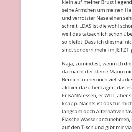
klein auf meiner Brust liegen
seine Ärmchen um meinen Hals
und verrotzter Nase einen sehr
schreit: „DAS ist die wohl sc
weil das tatsächlich schon üb
so bleibt. Dass ich diesmal ni
sind, sondern mehr im JETZT g
Naja, zumindest, wenn ich di
da macht der kleine Mann mich
Bereich immernoch viel stärke
aktiver dazu beitragen, das es
Er KANN essen, er WILL aber so 
knapp. Nachts ist das für mich
langsam doch Alternativen fav
Flasche Wasser anzunehmen, die
auf den Tisch und gibt mir via