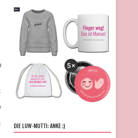
d
g
e
s
DIE LUW-MUTTI: ANKE ;)