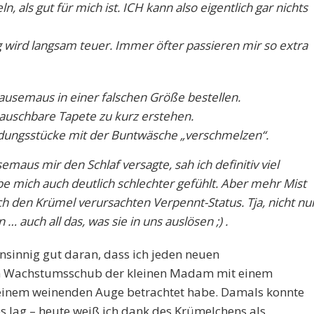
n, als gut für mich ist. ICH kann also eigentlich gar nichts
 wird langsam teuer. Immer öfter passieren mir so extra
ausemaus in einer falschen Größe bestellen.
auschbare Tapete zu kurz erstehen.
idungsstücke mit der Buntwäsche „verschmelzen“.
maus mir den Schlaf versagte, sah ich definitiv viel
abe mich auch deutlich schlechter gefühlt. Aber mehr Mist
ch den Krümel verursachten Verpennt-Status. Tja, nicht nu
 … auch all das, was sie in uns auslösen ;) .
nsinnig gut daran, dass ich jeden neuen
en Wachstumsschub der kleinen Madam mit einem
einem weinenden Auge betrachtet habe. Damals konnte
es lag – heute weiß ich dank des Krümelchens als