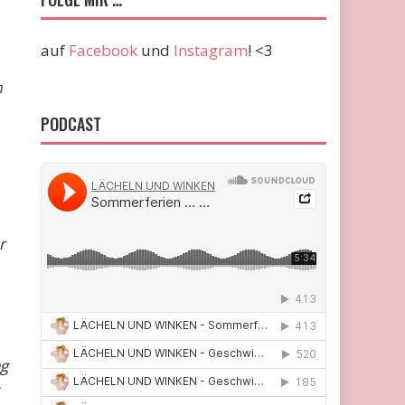
auf
Facebook
und
Instagram
! <3
m
PODCAST
r
ag