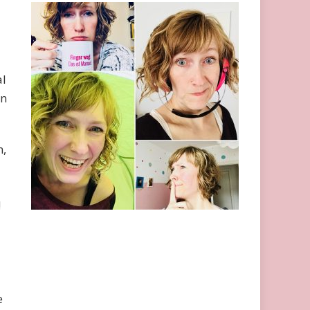
al
en
n,
!
e