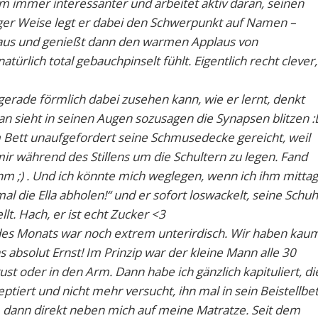
m immer interessanter und arbeitet aktiv daran, seinen
ger Weise legt er dabei den Schwerpunkt auf Namen –
t aus und genießt dann den warmen Applaus von
türlich total gebauchpinselt fühlt. Eigentlich recht clever,
gerade förmlich dabei zusehen kann, wie er lernt, denkt
an sieht in seinen Augen sozusagen die Synapsen blitzen :
m Bett unaufgefordert seine Schmusedecke gereicht, weil
mir während des Stillens um die Schultern zu legen. Fand
hm ;) . Und ich könnte mich weglegen, wenn ich ihm mittag
al die Ella abholen!“ und er sofort loswackelt, seine Schu
llt. Hach, er ist echt Zucker <3
 des Monats war noch extrem unterirdisch. Wir haben kau
 absolut Ernst! Im Prinzip war der kleine Mann alle 30
st oder in den Arm. Dann habe ich gänzlich kapituliert, di
ptiert und nicht mehr versucht, ihn mal in sein Beistellbet
, dann direkt neben mich auf meine Matratze. Seit dem