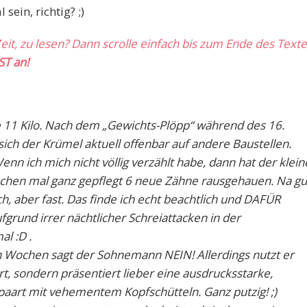
sein, richtig? ;)
eit, zu lesen? Dann scrolle einfach bis zum Ende des Text
ST an!
 11 Kilo. Nach dem „Gewichts-Plöpp“ während des 16.
ich der Krümel aktuell offenbar auf andere Baustellen.
n ich mich nicht völlig verzählt habe, dann hat der klein
chen mal ganz gepflegt 6 neue Zähne rausgehauen. Na gu
ch, aber fast. Das finde ich echt beachtlich und DAFÜR
fgrund irrer nächtlicher Schreiattacken in der
l :D .
n Wochen sagt der Sohnemann NEIN! Allerdings nutzt er
t, sondern präsentiert lieber eine ausdrucksstarke,
aart mit vehementem Kopfschütteln. Ganz putzig! ;)