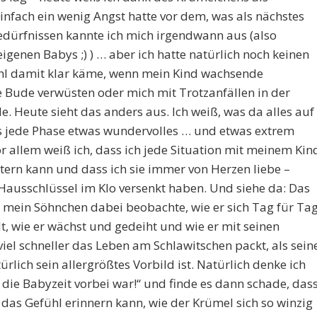
einfach ein wenig Angst hatte vor dem, was als nächstes
dürfnissen kannte ich mich irgendwann aus (also
genen Babys ;) ) … aber ich hatte natürlich noch keinen
hl damit klar käme, wenn mein Kind wachsende
e Bude verwüsten oder mich mit Trotzanfällen in der
. Heute sieht das anders aus. Ich weiß, was da alles auf
s jede Phase etwas wundervolles … und etwas extrem
vor allem weiß ich, dass ich jede Situation mit meinem Kin
ern kann und dass ich sie immer von Herzen liebe –
Hausschlüssel im Klo versenkt haben. Und siehe da: Das
 mein Söhnchen dabei beobachte, wie er sich Tag für Ta
t, wie er wächst und gedeiht und wie er mit seinen
el schneller das Leben am Schlawitschen packt, als sein
ürlich sein allergrößtes Vorbild ist. Natürlich denke ich
 die Babyzeit vorbei war!“ und finde es dann schade, das
as Gefühl erinnern kann, wie der Krümel sich so winzig