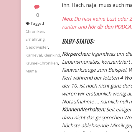
ihn. Hach, naja, muss auch mal 
0
Neu:
Du hast keine Lust oder Z
Tagged
runter und
hör dir den PODCA
Chroniken
,
Ernährung
,
BABY-STATUS:
Geschwister
,
Körperchen:
Irgendwas um die
Karneval
,
Kleinkind
,
Lebensmonates, konzentriert s
Krümel-Chroniken
,
Kauwerkzeuge zum Beispiel. Wen
Mama
Kerl während der letzten 4 Wo
der 10. ist noch nicht ganz dur
waren wir erstaunlich wenig au
Notaufnahme … nämlich null ma
Können/Verhalten:
Seit einige
dazu nicht das gesprochen Wor
höchste ablehnende Mimik gep