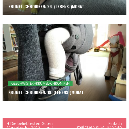
KRÜMEL-CHRONIKEN: 26. (LEBENS-)MONAT
GESCHWISTER-/KRÜMEL-CHRONIKEN
KRÜMEL-CHRONIKEN: 18. (LEBENS-)MONAT
Beitragsnavigation
Die beliebtesten Guten
Einfach
mal “DANKESCHÖN” an
Vorsätze für 2017 … und