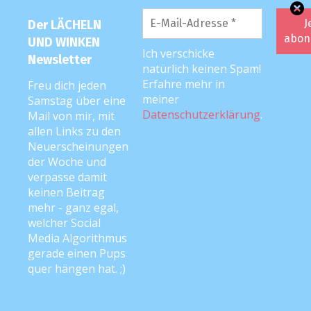
Glück hatten, schwanger zu werden und
Der LÄCHELN
die Babys dann auch bekommen zu
UND WINKEN
können <3
Ich verschicke
Newsletter
natürlich keinen Spam!
Zum Thema abendliche Koliken: Die hab
Erfahre mehr in
Freu dich jeden
ich komplett mit Tragetuch
meiner
Samstag über eine
abgefrühstückt. Der Krümel war aber
Datenschutzerklärung
.
Mail von mir, mit
auch sofort mega Fan davon :D Wenn er
allen Links zu den
also angefangen hat, hab ich ihn
Neuerscheinungen
der Woche und
eingesackt und dann mit ihm im dunklen
verpasse damit
Schlafzimmer "gewippt", damit ich die
keinen Beitrag
Mausemaus trotzdem in den Schlaf
mehr - ganz egal,
begleiten konnte. Ich hab ihr dann
welcher Social
Media Algorithmus
Märchen vom Handy vorgelesen, weil
gerade einen Pups
setzten durfte ich mich :D Man, man, was
quer hängen hat. ;)
man nicht alles macht ;)
Antworten