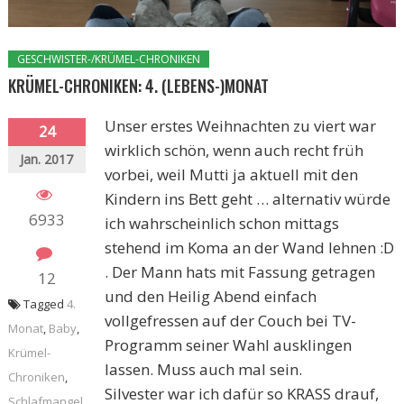
GESCHWISTER-/KRÜMEL-CHRONIKEN
KRÜMEL-CHRONIKEN: 4. (LEBENS-)MONAT
Unser erstes Weihnachten zu viert war
24
wirklich schön, wenn auch recht früh
Jan. 2017
vorbei, weil Mutti ja aktuell mit den
Kindern ins Bett geht … alternativ würde
6933
ich wahrscheinlich schon mittags
stehend im Koma an der Wand lehnen :D
. Der Mann hats mit Fassung getragen
12
und den Heilig Abend einfach
Tagged
4.
vollgefressen auf der Couch bei TV-
Monat
,
Baby
,
Programm seiner Wahl ausklingen
Krümel-
lassen. Muss auch mal sein.
Chroniken
,
Silvester war ich dafür so KRASS drauf,
Schlafmangel