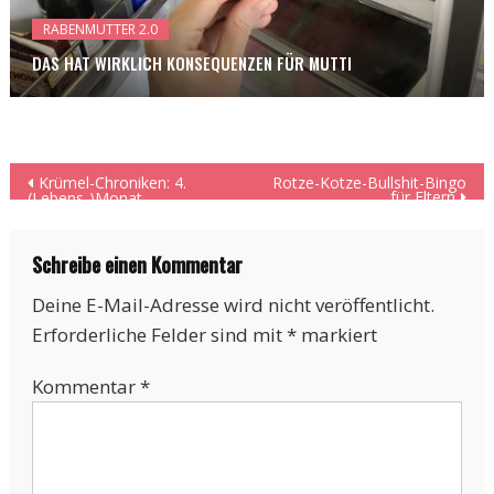
RABENMUTTER 2.0
DAS HAT WIRKLICH KONSEQUENZEN FÜR MUTTI
Beitragsnavigation
Krümel-Chroniken: 4.
Rotze-Kotze-Bullshit-Bingo
für Eltern
(Lebens-)Monat
Schreibe einen Kommentar
Deine E-Mail-Adresse wird nicht veröffentlicht.
Erforderliche Felder sind mit
*
markiert
Kommentar
*