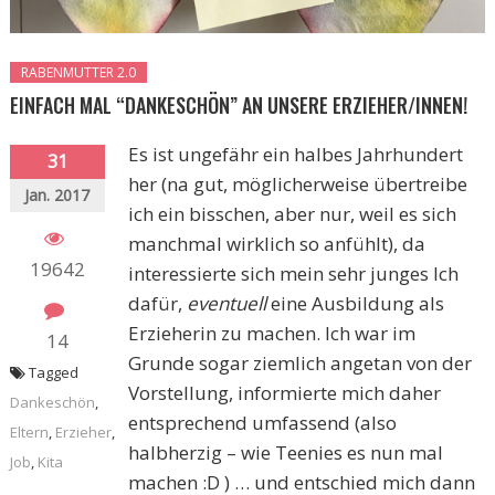
RABENMUTTER 2.0
EINFACH MAL “DANKESCHÖN” AN UNSERE ERZIEHER/INNEN!
Es ist ungefähr ein halbes Jahrhundert
31
her (na gut, möglicherweise übertreibe
Jan. 2017
ich ein bisschen, aber nur, weil es sich
manchmal wirklich so anfühlt), da
19642
interessierte sich mein sehr junges Ich
dafür,
eventuell
eine Ausbildung als
Erzieherin zu machen. Ich war im
14
Grunde sogar ziemlich angetan von der
Tagged
Vorstellung, informierte mich daher
Dankeschön
,
entsprechend umfassend (also
Eltern
,
Erzieher
,
halbherzig – wie Teenies es nun mal
Job
,
Kita
machen :D ) … und entschied mich dann