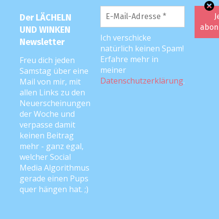
Melanie Link
1. Februar 2017 um 9:18 Uhr
Der LÄCHELN
Ich habe deinen Text an die Erzieherinnen
UND WINKEN
Ich verschicke
unserer Tochter weitergeleitet mit der
Newsletter
natürlich keinen Spam!
Anmerkung, dass er mir aus dem Herzen
Erfahre mehr in
Freu dich jeden
spricht und das man es nicht schöner hätte
meiner
Samstag über eine
schreiben können. Sie haben mich gebeten
Datenschutzerklärung
.
Mail von mir, mit
allen Links zu den
Ihre Antwort und ihren Dank auch an dich
Neuerscheinungen
weiterzuleiten: “Vielen vielen lieben Dank ,
der Woche und
für diesen Text, der uns sehr rührt aber
verpasse damit
auch wieder viel Kraft gibt . Du bist eine
keinen Beitrag
der wenigen Mütter die unseren Beruf
mehr - ganz egal,
welcher Social
würdigt und uns mit Respekt und
Media Algorithmus
Anerkennung begegnet. Dafür danken wir
gerade einen Pups
dir auch mal von Herzen . Sei gedrückt von
quer hängen hat. ;)
uns .”