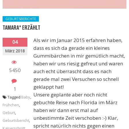
GEBURTSBERICHTE
TAMARA* ERZÄHLT
Als wir im Januar 2015 erfahren haben,
04
dass es sich da gerade ein kleines
März 2018
Gummibärchen in mir gemütlich macht,
haben wir uns riesig gefreut und waren
5450
auch echt überrascht dass es nach
gerade mal zwei Versuchen so schnell
geklappt hat!
1
Unsere geplante aber noch nicht
Tagged
Baby
,
gebuchte Reise nach Florida im März
Frühchen
,
haben wir dann erst mal auf
Geburt
,
unbestimmte Zeit verschoben :-) Klar,
Geburtsbericht
,
spricht natürlich nichts gegen einen
Kaiserschnitt
,