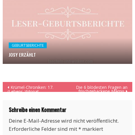
GEBURTSBERICHTE
JOSY ERZÄHLT
Beitragsnavigation
Krümel-Chroniken: 17.
Die 6 blödesten Fragen an
frischgebackene Mamis
(Lebens-)Monat
Schreibe einen Kommentar
Deine E-Mail-Adresse wird nicht veröffentlicht.
Erforderliche Felder sind mit
*
markiert