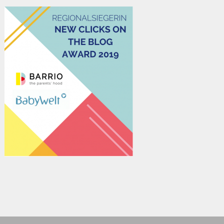
2026 editorial
|
Editorial Pro by
Mystery Themes
. Texte & Bilder
Copyright © Anke Neckar
Kontakt
Impressum
Datenschutz
Disclaimer
Cookie-Richtlinie