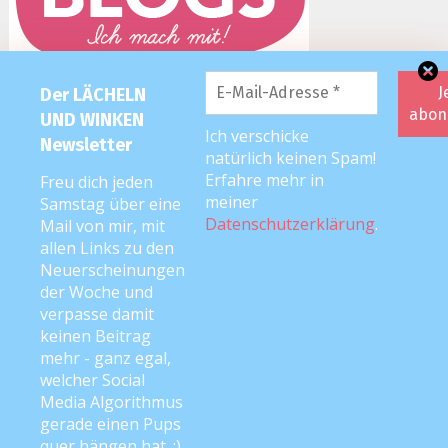
Der LÄCHELN
UND WINKEN
Ich verschicke
Newsletter
natürlich keinen Spam!
Erfahre mehr in
Freu dich jeden
meiner
Samstag über eine
Datenschutzerklärung
.
Mail von mir, mit
allen Links zu den
Neuerscheinungen
der Woche und
verpasse damit
keinen Beitrag
mehr - ganz egal,
welcher Social
Media Algorithmus
2026 editorial
|
Editorial Pro by
Mystery Themes
. Texte & Bilder
gerade einen Pups
Copyright © Anke Neckar
quer hängen hat. ;)