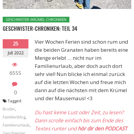
GESCHWISTER-/KRÜMEL-CHRONIKEN
GESCHWISTER-CHRONIKEN: TEIL 34
Vier Wochen Ferien sind schon rum und
25
die beiden Granaten haben bereits eine
Juli 2022
Menge erlebt … nicht nur im
Familienurlaub, aber doch auch dort
6555
sehr viel! Nun blicke ich einmal zurück
auf die letzten Wochen und freue mich
dann auf die nächsten mit dem Krümel
0
und der Mausemaus! <3
Tagged
Bruder
,
Du hast keine Lust oder Zeit, zu lesen?
Familienblog
,
Dann scrolle einfach bis zum Ende des
Familienurlaub
,
Textes runter und
hör dir den PODCAST
Geschwister
,