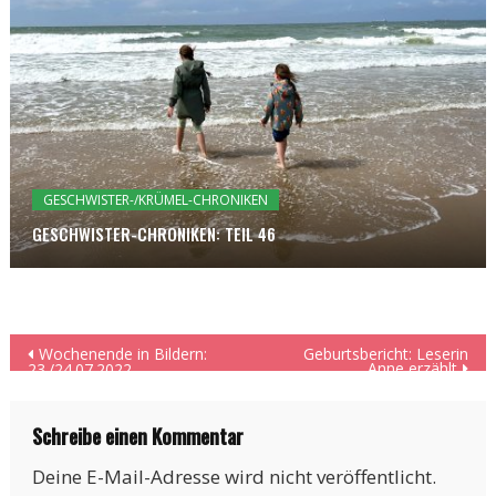
GESCHWISTER-/KRÜMEL-CHRONIKEN
GESCHWISTER-CHRONIKEN: TEIL 46
Beitragsnavigation
Wochenende in Bildern:
Geburtsbericht: Leserin
Anne erzählt
23./24.07.2022
Schreibe einen Kommentar
Deine E-Mail-Adresse wird nicht veröffentlicht.