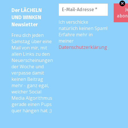
Diese Website verwendet Akismet, um Spam zu
reduzieren.
Erfahre, wie deine Kommentardaten
Der LÄCHELN
verarbeitet werden.
UND WINKEN
Ich verschicke
Newsletter
natürlich keinen Spam!
KATEGORIEN
Erfahre mehr in
Freu dich jeden
meiner
Samstag über eine
Datenschutzerklärung
.
Mail von mir, mit
Anke liest vor
allen Links zu den
Neuerscheinungen
Best of
der Woche und
Cat-Content
verpasse damit
keinen Beitrag
Corona
mehr - ganz egal,
welcher Social
Die Frau des Radfahrers
Media Algorithmus
gerade einen Pups
Event-/Film-/Messe-Berichte
quer hängen hat. ;)
Familien-Urlaub
Fehlgeburt / Sternenkinder