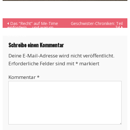
Beitragsnavigation
Das “Recht” auf Me-Time
Geschwister-Chroniken: Teil
34
einfordern … und warum
das eben oft nicht so
einfach ist
Schreibe einen Kommentar
Deine E-Mail-Adresse wird nicht veröffentlicht.
Erforderliche Felder sind mit
*
markiert
Kommentar
*