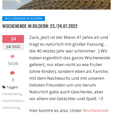
WOCHENENDE IN BILDERN
WOCHENENDE IN BILDERN: 23./24.07.2022
Zack, jetzt ist der Mann 41 Jahre alt und
24
trägt es natürlich mit großer Fassung …
Juli 2022
die 40 letztes Jahr war schlimmer. ;) Wir
haben eigentlich das ganze Wochenende
5636
gefeiert, nur eben nicht so wie früher
(ohne Kinder), sondern eben als Familie,
mit dem Nachwuchs und mit unseren
0
liebsten Freunden um uns herum.
Tagged
Natürlich gabs auch Geschenke, aber
Familienblog
,
vor allem viel Gelächter und Spaß. <3
Familienleben
,
Geburtstag
,
Hier kommt es also: Unser
Wochenende