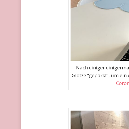
Nach einiger einigerma
Glotze “geparkt”, um ein
Coron