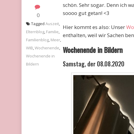
schön. Sehr sogar. Denn ich 
soooo gut getan! <3
0
Tagged
Auszeit
,
Hier kommt es also: Unser
Wo
Elternblog
,
Familie
,
enthalten, weil wir Sachen ben
Familienblog
,
Meer
,
Wochenende in Bildern
WIB
,
Wochenende
,
Wochenende in
Samstag, der 08.08.2020
Bildern