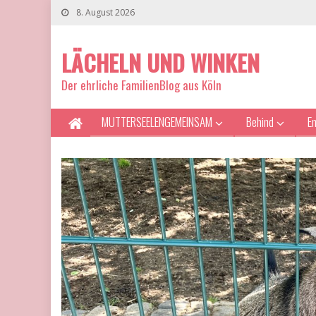
8. August 2026
LÄCHELN UND WINKEN
Der ehrliche FamilienBlog aus Köln
MUTTERSEELENGEMEINSAM
Behind
E