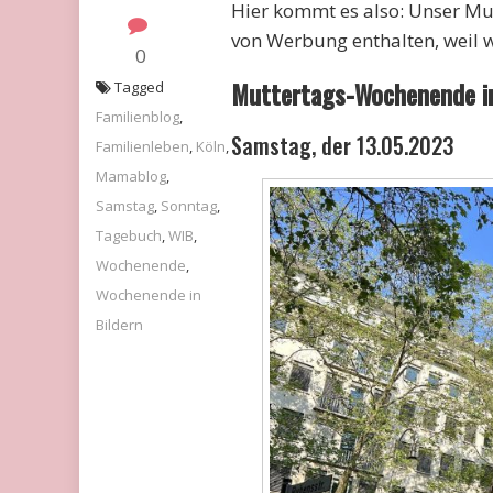
Hier kommt es also: Unser Mu
von Werbung enthalten, weil w
0
Muttertags-Wochenende in
Tagged
Familienblog
,
Samstag, der 13.05.2023
Familienleben
,
Köln
,
Mamablog
,
Samstag
,
Sonntag
,
Tagebuch
,
WIB
,
Wochenende
,
Wochenende in
Bildern