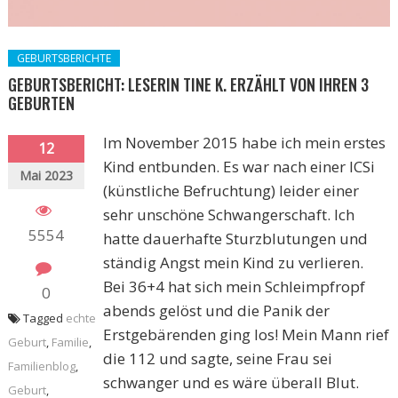
GEBURTSBERICHTE
GEBURTSBERICHT: LESERIN TINE K. ERZÄHLT VON IHREN 3
GEBURTEN
Im November 2015 habe ich mein erstes
12
Kind entbunden. Es war nach einer ICSi
Mai 2023
(künstliche Befruchtung) leider einer
sehr unschöne Schwangerschaft. Ich
5554
hatte dauerhafte Sturzblutungen und
ständig Angst mein Kind zu verlieren.
Bei 36+4 hat sich mein Schleimpfropf
0
abends gelöst und die Panik der
Tagged
echte
Erstgebärenden ging los! Mein Mann rief
Geburt
,
Familie
,
die 112 und sagte, seine Frau sei
Familienblog
,
schwanger und es wäre überall Blut.
Geburt
,