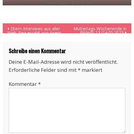
Beitragsnavigation
Eltern-Interviews aus aller
Muttertags-Wochenende in
Bildern: 13./14.05.2023
Welt: Bea erzählt von ihrem
Leben in Dänemark
Schreibe einen Kommentar
Deine E-Mail-Adresse wird nicht veröffentlicht.
Erforderliche Felder sind mit
*
markiert
Kommentar
*