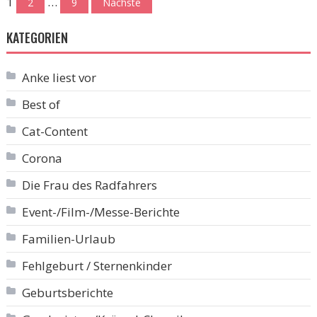
Seitennummerierung
1
…
2
9
Nächste
der
KATEGORIEN
Beiträge
Anke liest vor
Best of
Cat-Content
Corona
Die Frau des Radfahrers
Event-/Film-/Messe-Berichte
Familien-Urlaub
Fehlgeburt / Sternenkinder
Geburtsberichte