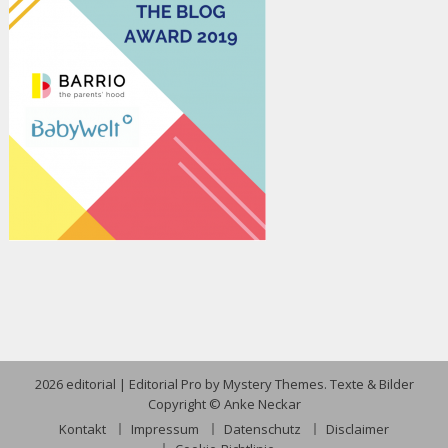
2026 editorial
|
Editorial Pro by
Mystery Themes
. Texte & Bilder
Copyright © Anke Neckar
Kontakt
Impressum
Datenschutz
Disclaimer