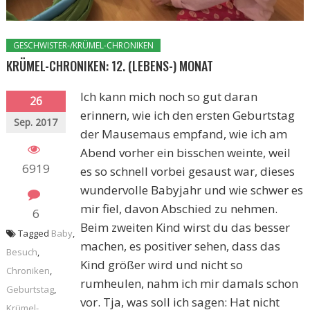
GESCHWISTER-/KRÜMEL-CHRONIKEN
KRÜMEL-CHRONIKEN: 12. (LEBENS-) MONAT
Ich kann mich noch so gut daran
26
erinnern, wie ich den ersten Geburtstag
Sep. 2017
der Mausemaus empfand, wie ich am
Abend vorher ein bisschen weinte, weil
6919
es so schnell vorbei gesaust war, dieses
wundervolle Babyjahr und wie schwer es
mir fiel, davon Abschied zu nehmen.
6
Beim zweiten Kind wirst du das besser
Tagged
Baby
,
machen, es positiver sehen, dass das
Besuch
,
Kind größer wird und nicht so
Chroniken
,
rumheulen, nahm ich mir damals schon
Geburtstag
,
vor. Tja, was soll ich sagen: Hat nicht
Krümel-