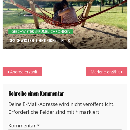
GESCHWISTER-/KRÜMEL-CHRONIKEN
GESCHWISTER-CHRONIKEN: TEIL 8
Beitragsnavigation
Andrea erzählt
Marlene erzählt
Schreibe einen Kommentar
Deine E-Mail-Adresse wird nicht veröffentlicht.
Erforderliche Felder sind mit
*
markiert
Kommentar
*