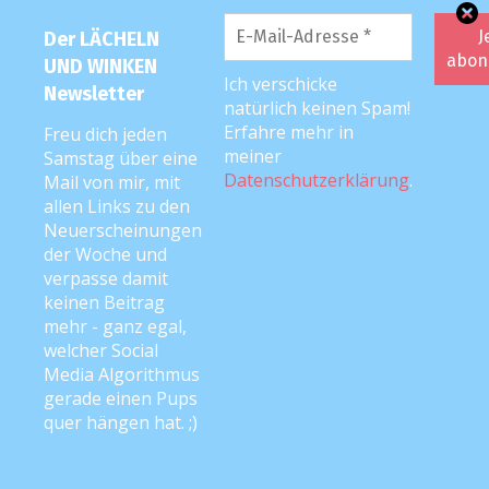
Natürlich…so ist es ?
Der LÄCHELN
UND WINKEN
Ich verschicke
Antworten
Newsletter
natürlich keinen Spam!
Erfahre mehr in
Freu dich jeden
meiner
Samstag über eine
KATEGORIEN
Datenschutzerklärung
.
Mail von mir, mit
allen Links zu den
Neuerscheinungen
Anke liest vor
der Woche und
Best of
verpasse damit
keinen Beitrag
Cat-Content
mehr - ganz egal,
welcher Social
Corona
Media Algorithmus
gerade einen Pups
Die Frau des Radfahrers
quer hängen hat. ;)
Event-/Film-/Messe-Berichte
Familien-Urlaub