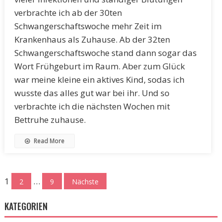
verbrachte ich ab der 30ten
Schwangerschaftswoche mehr Zeit im
Krankenhaus als Zuhause. Ab der 32ten
Schwangerschaftswoche stand dann sogar das
Wort Frühgeburt im Raum. Aber zum Glück
war meine kleine ein aktives Kind, sodas ich
wusste das alles gut war bei ihr. Und so
verbrachte ich die nächsten Wochen mit
Bettruhe zuhause.
Read More
Seitennummerierung
1
…
2
9
Nächste
der
KATEGORIEN
Beiträge