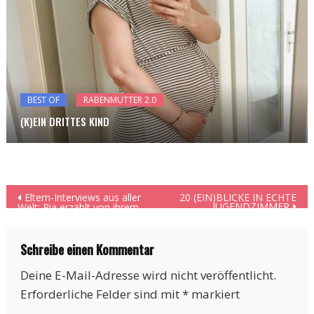
BEST OF
RABENMUTTER 2.0
(K)EIN DRITTES KIND
Beitragsnavigation
Eltern-Interviews aus aller
20 (EIN)BLICKE IN ECHTE
JUGENDZIMMER
Welt: Pia erzählt von ihrem
Leben in Ghana
Schreibe einen Kommentar
Deine E-Mail-Adresse wird nicht veröffentlicht.
Erforderliche Felder sind mit
*
markiert