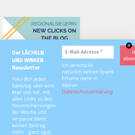
Der LÄCHELN
UND WINKEN
Ich verschicke
Newsletter
natürlich keinen Spam!
Erfahre mehr in
Freu dich jeden
meiner
Samstag über eine
Datenschutzerklärung
.
Mail von mir, mit
allen Links zu den
Neuerscheinungen
der Woche und
verpasse damit
keinen Beitrag
mehr - ganz egal,