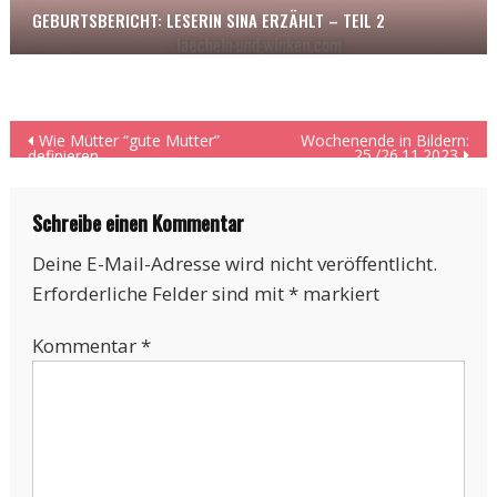
GEBURTSBERICHT: LESERIN SINA ERZÄHLT – TEIL 2
Beitragsnavigation
Wie Mütter “gute Mutter”
Wochenende in Bildern:
25./26.11.2023
definieren
Schreibe einen Kommentar
Deine E-Mail-Adresse wird nicht veröffentlicht.
Erforderliche Felder sind mit
*
markiert
Kommentar
*