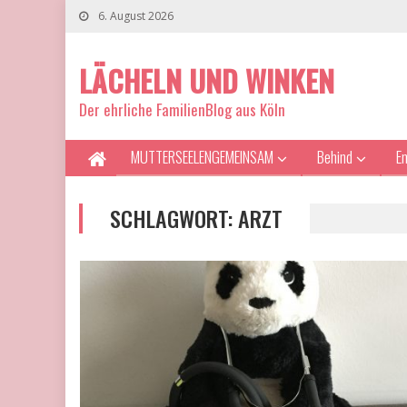
6. August 2026
LÄCHELN UND WINKEN
Der ehrliche FamilienBlog aus Köln
MUTTERSEELENGEMEINSAM
Behind
E
SCHLAGWORT:
ARZT