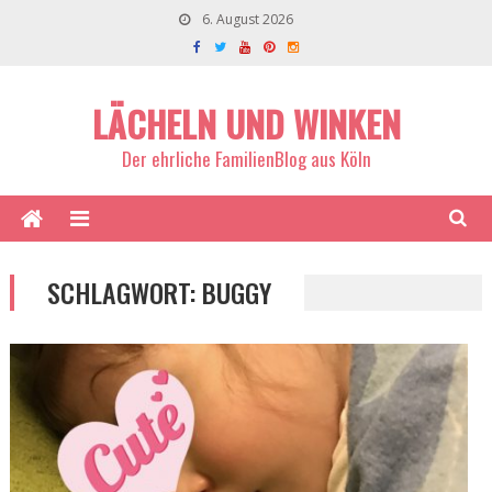
6. August 2026
LÄCHELN UND WINKEN
Der ehrliche FamilienBlog aus Köln
SCHLAGWORT:
BUGGY