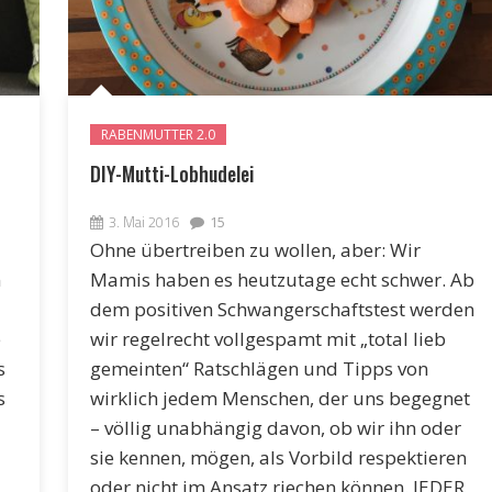
RABENMUTTER 2.0
DIY-Mutti-Lobhudelei
3. Mai 2016
15
Ohne übertreiben zu wollen, aber: Wir
n
Mamis haben es heutzutage echt schwer. Ab
dem positiven Schwangerschaftstest werden
e
wir regelrecht vollgespamt mit „total lieb
s
gemeinten“ Ratschlägen und Tipps von
s
wirklich jedem Menschen, der uns begegnet
– völlig unabhängig davon, ob wir ihn oder
sie kennen, mögen, als Vorbild respektieren
oder nicht im Ansatz riechen können. JEDER