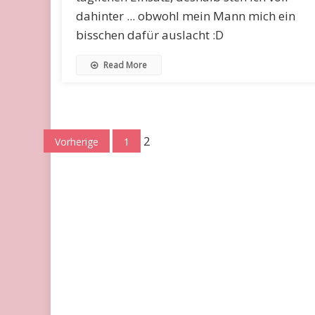
dahinter ... obwohl mein Mann mich ein
bisschen dafür auslacht :D
Read More
Seitennummerierung
2
Vorherige
1
der
Beiträge