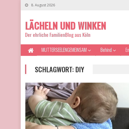
8. August 2026
LÄCHELN UND WINKEN
Der ehrliche FamilienBlog aus Köln
MUTTERSEELENGEMEINSAM
Behind
E
SCHLAGWORT:
DIY