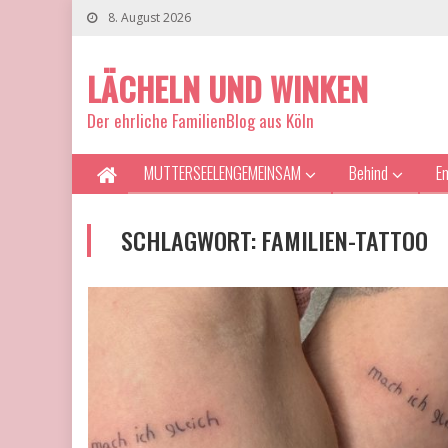
8. August 2026
LÄCHELN UND WINKEN
Der ehrliche FamilienBlog aus Köln
MUTTERSEELENGEMEINSAM
Behind
E
SCHLAGWORT:
FAMILIEN-TATTOO