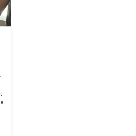
r-
t
e,
t