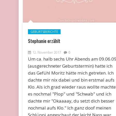
GEBURTSBERICHTE
Stephanie erzählt
12. November 2017
0
Um ca. halb sechs Uhr Abends am 09.06.0
(ausgerechneter Geburtstermin) hatte ich
das Gefühl Moritz hätte mich getreten. Ich
dachte mir nix dabei und bin erstmal aufs
Klo. Als ich grad wieder raus wollte machte
es nochmal "Plop" und "Schwab" und ich
dachte mir "Okaaaay, du setzt dich besser
nochmal aufs Klo." Ich ganz doof meinen
Schlüppi angeschaut der leicht Nass war