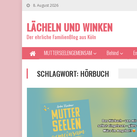
8. August 2026
LÄCHELN UND WINKEN
Der ehrliche FamilienBlog aus Köln
MUTTERSEELENGEMEINSAM
Behind
E
SCHLAGWORT:
HÖRBUCH