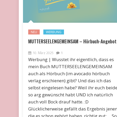
NEU
WERBUNG
MUTTERSEELENGEMEINSAM – Hörbuch-Angebot
10. März 2025
1
Werbung | Wusstet ihr eigentlich, dass es
mein Buch MUTTERSEELENGEMEINSAM
auch als Hörbuch (im avocado hörbuch
verlag erschienen) gibt? Und das ich das
selbst eingelesen habe? Weil ihr euch beid
so arg gewünscht habt UND ich natürlich
auch voll Bock drauf hatte. :D
Glücklicherweise gefällt das Ergebnis jenen
die es schon gehört haben, richtig gut: So