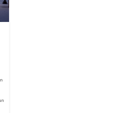
in
un