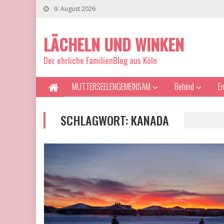
9. August 2026
LÄCHELN UND WINKEN
Der ehrliche FamilienBlog aus Köln
MUTTERSEELENGEMEINSAM
Behind
E
SCHLAGWORT:
KANADA