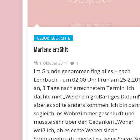
GEBURTSBERICHTE
Marlene erzählt
1. Oktober 2017
1
Im Grunde genommen fing alles – nach
Lehrbuch – um 02:00 Uhr Früh am 25.2.20
an, 3 Tage nach errechnetem Termin. Ich
dachte mir: „Welch ein großartiges Datum!“
aber es sollte anders kommen. Ich bin dan
sogleich ins Wohnzimmer geschlurft und
musste sehr über den Gedanken „Woher
weiß ich, ob es echte Wehen sind.“
Schmunzeln – du merkst es, keine Sorge. S