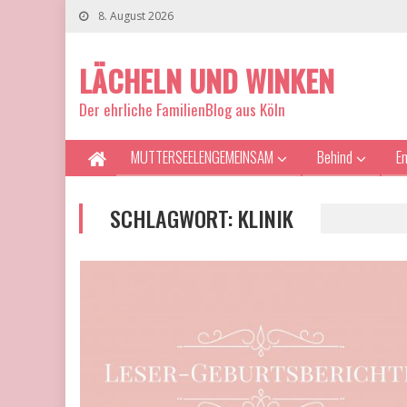
8. August 2026
LÄCHELN UND WINKEN
Der ehrliche FamilienBlog aus Köln
MUTTERSEELENGEMEINSAM
Behind
E
SCHLAGWORT:
KLINIK