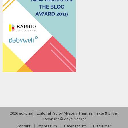
2026 editorial
|
Editorial Pro by
Mystery Themes
. Texte & Bilder
Copyright © Anke Neckar
Kontakt
Impressum
Datenschutz
Disclaimer