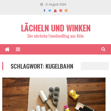
6. August 2026
LÄCHELN UND WINKEN
Der ehrliche FamilienBlog aus Köln
SCHLAGWORT:
KUGELBAHN