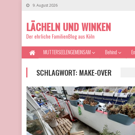
9. August 2026
LÄCHELN UND WINKEN
Der ehrliche FamilienBlog aus Köln
MUTTERSEELENGEMEINSAM
Behind
E
SCHLAGWORT:
MAKE-OVER