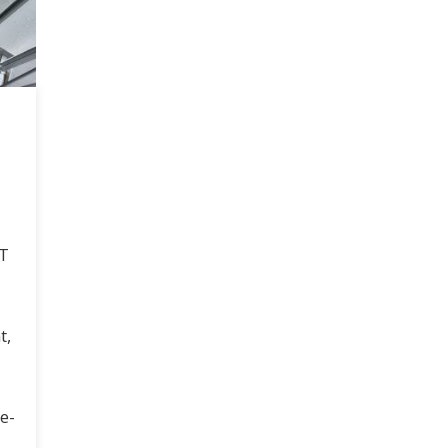
HT
t,
e-