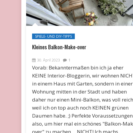
SPIELE- UND DIY-TIPPS
Kleines Balkon-Make-over
30. April 2023
1
Vorab: Bekanntermaßen bin ich ja eher
KEINE Interior-Bloggerin, wir wohnen NIC
in einem Haus mit Garten, sondern in einer
Wohnung mitten in der Stadt und haben
daher nur einen Mini-Balkon, was voll reich
weil ich on top auch noch KEINEN grünen
Daumen habe. ;) Perfekte Voraussetzungen
also, um hier mal ein schönes "Balkon-Mak
over" zu machen ... NICHT! Ich machs