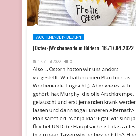
WOCHENENDE IN BILDERN
(Oster-)Wochenende in Bildern: 16./17.04.2022
17. April 2022
0
Also ... Ostern hatten wir uns anders
vorgestellt. Wir hatten einen Plan für das
Wochenende. Logisch! ;) Aber wie es sich
gehört, hat Murphy, die olle Arschkrempe,
gelauscht und erst jemanden krank werde
lassen und dann sogar unseren Alternativ-
Plan sabotiert. War ja klar! Egal; wir sind ja
flexibel UND die Hauptsache ist, dass alles
in ein paar Tagen wieder besser ist! <3 Hie