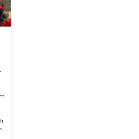
N
em
ch
e