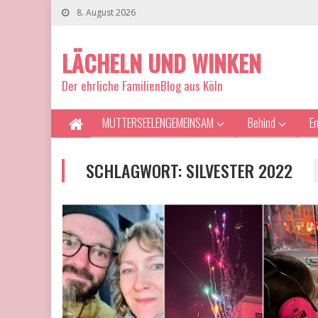
8. August 2026
LÄCHELN UND WINKEN
Der ehrliche FamilienBlog aus Köln
MUTTERSEELENGEMEINSAM
Behind
E
SCHLAGWORT:
SILVESTER 2022