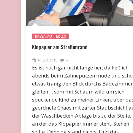
RABENMUTTER 2.0
Klopapier am Straßenrand
14. Juli 2015
6
Es ist noch gar nicht lange her, da ließ ich
abends beim Zähneputzen müde und scho
etwas tranig den Blick durchs Badezimmer
gleiten ... vom mit Schaum wild um sich
spuckende Kind zu meiner Linken, über da
geordnete Chaos mit zarter Staubschicht a
der Waschbecken-Ablage bis zu der Stelle,
an der das Klopapier immer steht. Stehen
sollte. Denn da stand nichts. Und das,