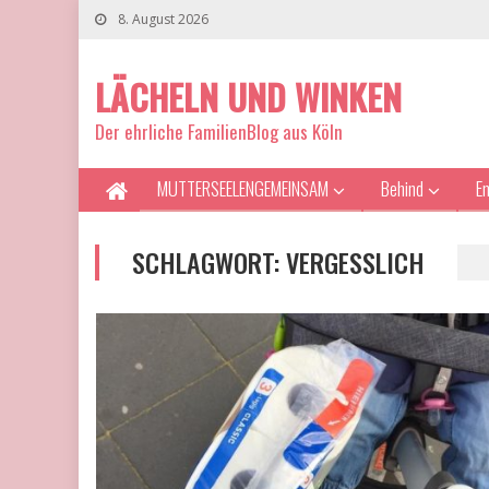
8. August 2026
LÄCHELN UND WINKEN
Der ehrliche FamilienBlog aus Köln
MUTTERSEELENGEMEINSAM
Behind
E
SCHLAGWORT:
VERGESSLICH