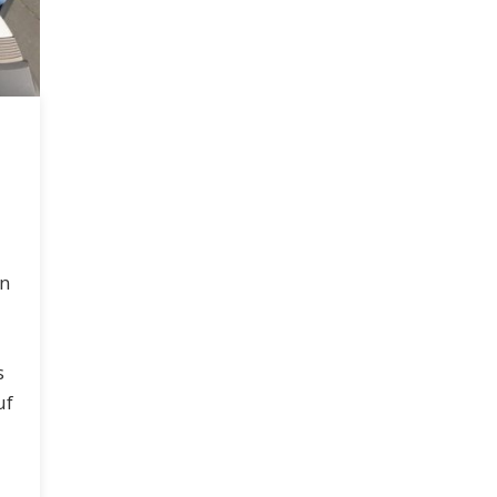
n
s
uf