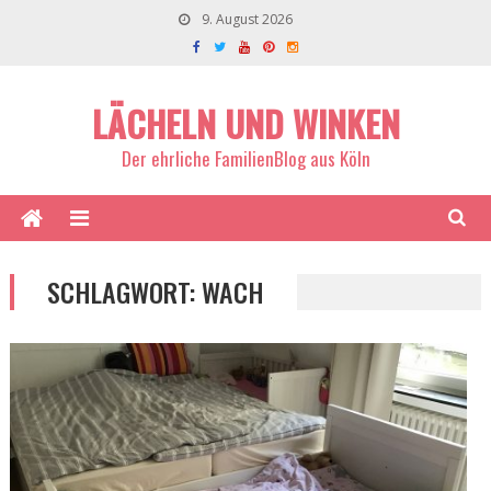
9. August 2026
LÄCHELN UND WINKEN
Der ehrliche FamilienBlog aus Köln
SCHLAGWORT:
WACH